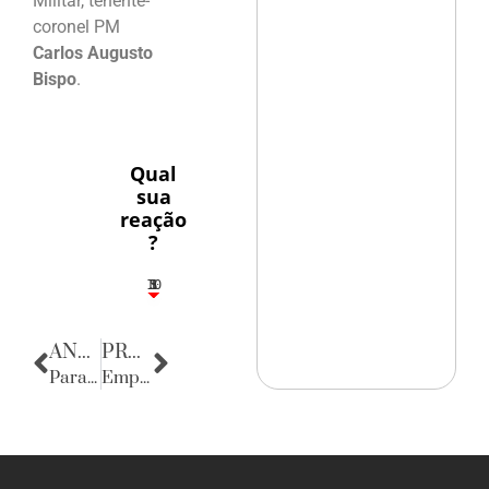
Militar, tenente-
coronel PM
Carlos Augusto
Bispo
.
Qual
sua
reação
?
10
5
1
1
3
ANTERIOR
PRÓXIMA
Parabéns
Empresas & Negócios