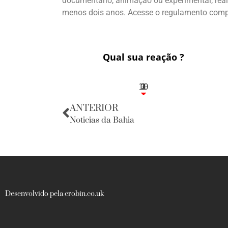
documentário, animação ou experimental, real
menos dois anos. Acesse o regulamento comple
Qual sua reação ?
10
3
1
1
2
ANTERIOR
Noticias da Bahia
Desenvolvido pela crobin.co.uk