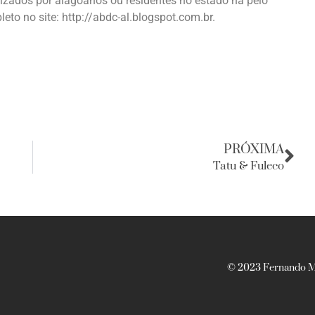
izados por alagoanos ou residentes no estado há pelo
to no site: http://abdc-al.blogspot.com.br.
PRÓXIMA
Tatu & Fuleco
© 2023 Fernando Ma