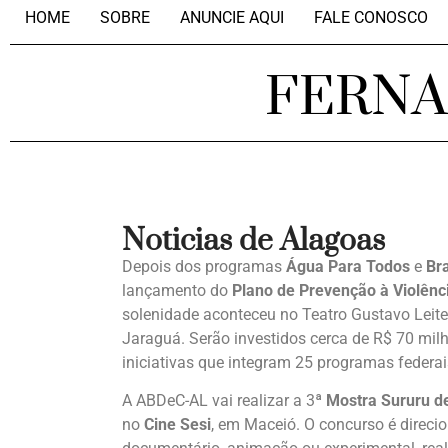
HOME
SOBRE
ANUNCIE AQUI
FALE CONOSCO
FERN
Noticias de Alagoas
Depois dos programas
Água Para Todos
e
Br
lançamento do
Plano de Prevenção à Violênc
solenidade aconteceu no Teatro Gustavo Leite
Jaraguá. Serão investidos cerca de R$ 70 mil
iniciativas que integram 25 programas federa
A ABDeC-AL vai realizar a 3ª
Mostra Sururu d
no
Cine Sesi
, em Maceió. O concurso é direcio