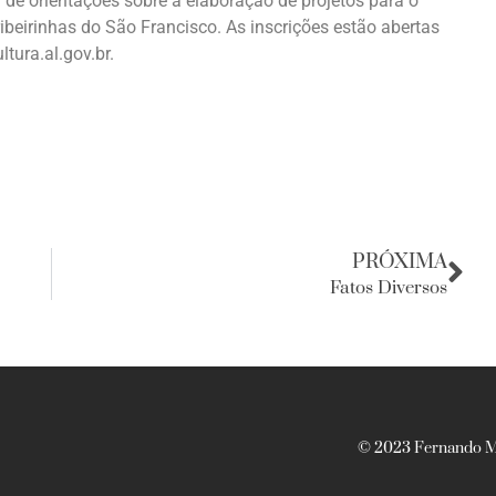
de orientações sobre a elaboração de projetos para o
ibeirinhas do São Francisco. As inscrições estão abertas
tura.al.gov.br.
PRÓXIMA
Fatos Diversos
© 2023 Fernando Ma