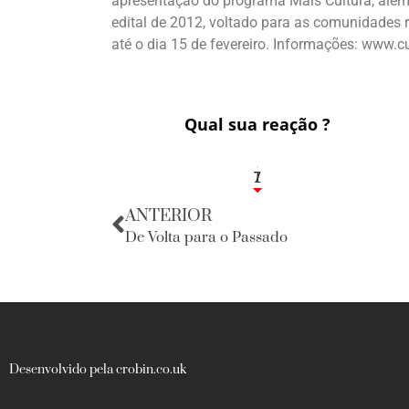
apresentação do programa Mais Cultura, além 
edital de 2012, voltado para as comunidades r
até o dia 15 de fevereiro. Informações: www.cul
Qual sua reação ?
1
7
ANTERIOR
De Volta para o Passado
Desenvolvido pela crobin.co.uk