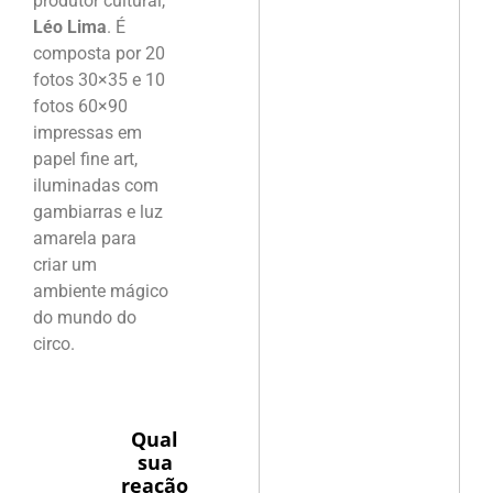
produtor cultural,
Léo Lima
. É
composta por 20
fotos 30×35 e 10
fotos 60×90
impressas em
papel fine art,
iluminadas com
gambiarras e luz
amarela para
criar um
ambiente mágico
do mundo do
circo.
Qual
sua
reação