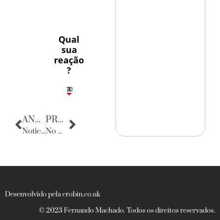
Qual
sua
reação
?
10
3
1
1
3
ANTERIOR
PRÓXIMA
Noticias do Rio Grande do Norte
No Mundo dos esportes
Desenvolvido pela crobin.co.uk
© 2023 Fernando Machado. Todos os direitos reservados.