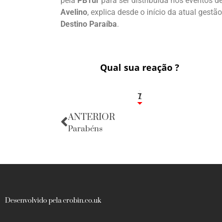
pela
PBTur
para ser distribuída nos eventos de
Avelino
, explica desde o início da atual gest
Destino Paraíba
.
Qual sua reação ?
1
7
ANTERIOR
Parabéns
Desenvolvido pela crobin.co.uk