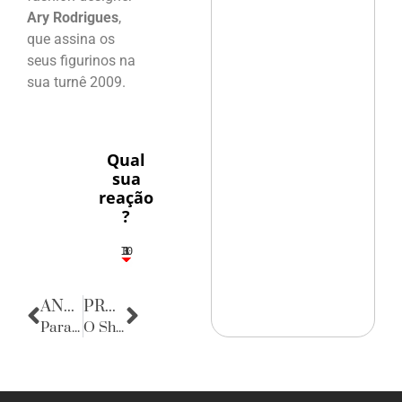
Ary Rodrigues
,
que assina os
seus figurinos na
sua turnê 2009.
Qual
sua
reação
?
10
3
1
1
3
ANTERIOR
PRÓXIMA
Parabéns
O Show não pode parar