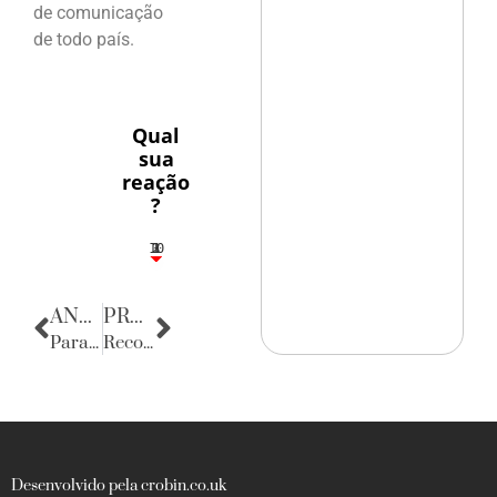
de comunicação
de todo país.
Qual
sua
reação
?
10
3
1
1
2
ANTERIOR
PRÓXIMA
Parabéns
Recordando José Régio
Desenvolvido pela crobin.co.uk