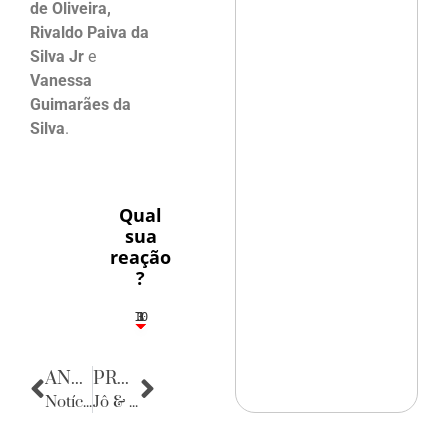
de Oliveira,
Rivaldo Paiva da
Silva Jr
e
Vanessa
Guimarães da
Silva
.
Qual
sua
reação
?
10
3
1
1
3
ANTERIOR
PRÓXIMA
Notícias do Rio Grande do Norte
Jô & Padre Marcelo