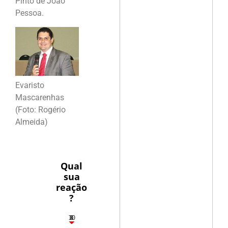
Pinto de João
Pessoa.
Evaristo
Mascarenhas
(Foto: Rogério
Almeida)
Qual
sua
reação
?
10
5
2
4
3