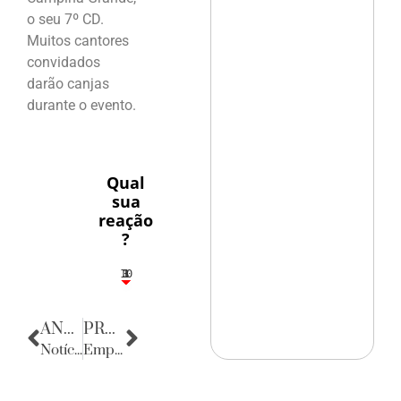
o seu 7º CD.
Muitos cantores
convidados
darão canjas
durante o evento.
Qual
sua
reação
?
10
3
1
1
3
ANTERIOR
PRÓXIMA
Notícias do Rio Grande do Norte
Empresas & Negócios