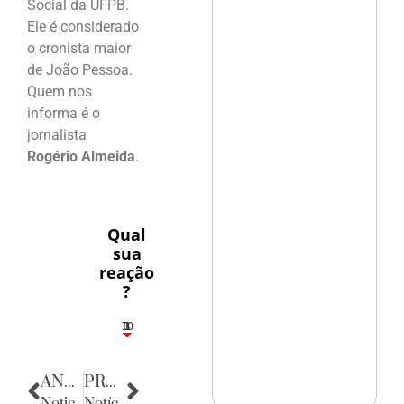
Social da UFPB.
Ele é considerado
o cronista maior
de João Pessoa.
Quem nos
informa é o
jornalista
Rogério Almeida
.
Qual
sua
reação
?
10
3
1
1
3
ANTERIOR
PRÓXIMA
Noticias do Rio Grande do Norte
Notícias da Bahia