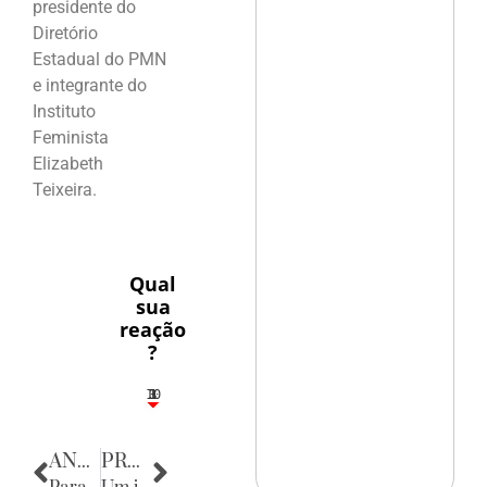
presidente do
Diretório
Estadual do PMN
e integrante do
Instituto
Feminista
Elizabeth
Teixeira.
Qual
sua
reação
?
10
3
1
1
3
ANTERIOR
PRÓXIMA