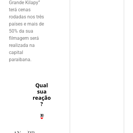
Grande Kilapy”
terá cenas
rodadas nos três
países e mais de
50% da sua
filmagem será
realizada na
capital
paraibana.
Qual
sua
reação
?
10
5
2
4
3