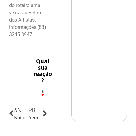
do roteiro uma
visita ao Retiro
dos Artistas.
Informações (83)
3245.8947.
Qual
sua
reação
?
1
2
8
ANTERIOR
PRÓXIMA
Noticias de Sergipe
Acontecencias