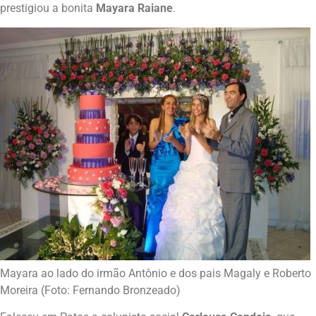
prestigiou a bonita
Mayara Raiane
.
Mayara ao lado do irmão Antônio e dos pais Magaly e Roberto
Moreira (Foto: Fernando Bronzeado)