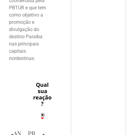
coordenada pela
PBTUR e que tem
como objetivo a
promoção e
divulgação do
destino Paraíba
nas principais
capitais
nordestinas.
Qual
sua
reação
?
10
5
1
1
3
ANTERIOR
PRÓXIMA