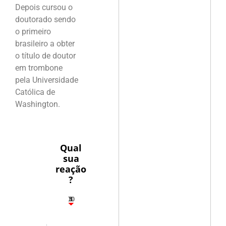
Depois cursou o
doutorado sendo
o primeiro
brasileiro a obter
o título de doutor
em trombone
pela Universidade
Católica de
Washington.
Qual
sua
reação
?
10
5
1
1
3