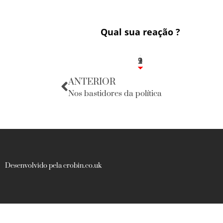
Qual sua reação ?
3
1
2
9
ANTERIOR
Nos bastidores da política
Desenvolvido pela crobin.co.uk