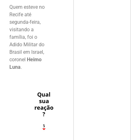
Quem esteve no
Recife até
segunda-feira,
visitando a
família, foi o
Adido Militar do
Brasil em Israel,
coronel
Heimo
Luna
.
Qual
sua
reação
?
1
5