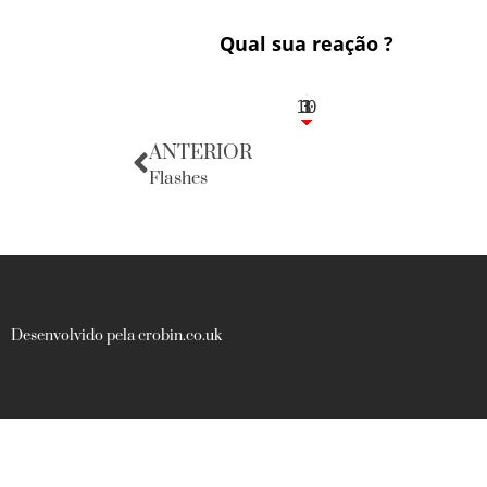
Qual sua reação ?
10
3
1
1
3
ANTERIOR
Flashes
Desenvolvido pela crobin.co.uk