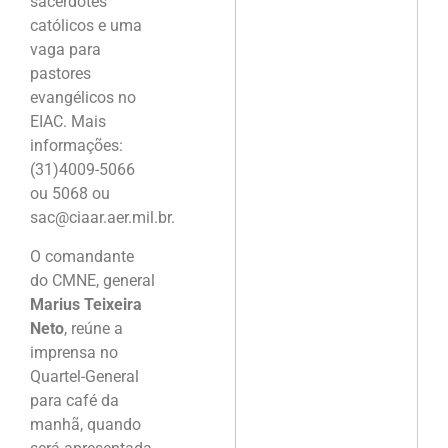
sacerdotes
católicos e uma
vaga para
pastores
evangélicos no
EIAC. Mais
informações:
(31)4009-5066
ou 5068 ou
sac@ciaar.aer.mil.br.
O comandante
do CMNE, general
Marius Teixeira
Neto
, reúne a
imprensa no
Quartel-General
para café da
manhã, quando