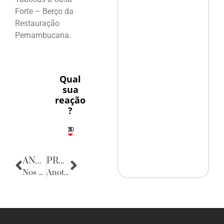
Forte – Berço da
Restauração
Pernambucana.
Qual
sua
reação
?
10
5
1
1
3
ANTERIOR
PRÓXIMA
Nos bastidores da politica
Anotações do Cotidiano