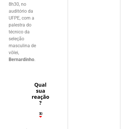
8h30, no
auditório da
UFPE, com a
palestra do
técnico da
seleção
masculina de
vôlei,
Bernardinho
.
Qual
sua
reação
?
10
5
1
1
3