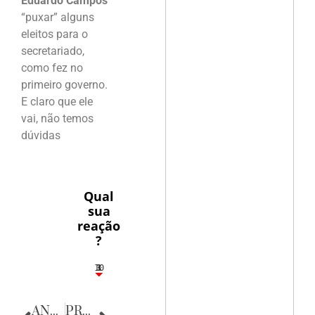
Eduardo Campos
“puxar” alguns
eleitos para o
secretariado,
como fez no
primeiro governo.
E claro que ele
vai, não temos
dúvidas
Qual
sua
reação
?
10
3
1
1
3
ANTERIOR
PRÓXIMA