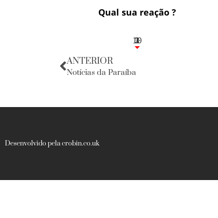
Qual sua reação ?
10
3
1
1
2
ANTERIOR
Notícias da Paraíba
Desenvolvido pela crobin.co.uk