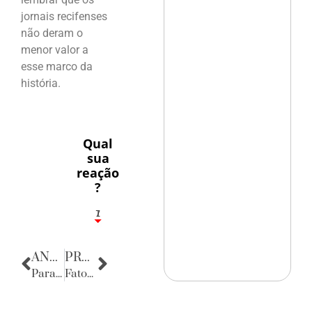
jornais recifenses
não deram o
menor valor a
esse marco da
história.
Qual
sua
reação
?
1
7
ANTERIOR
PRÓXIMA
Parabéns
Fatos Diversos