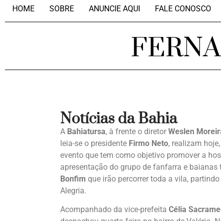
HOME
SOBRE
ANUNCIE AQUI
FALE CONOSCO
FERN
Notícias da Bahia
A
Bahiatursa
, à frente o diretor
Weslen Moreir
leia-se o presidente
Firmo Neto
, realizam hoje
evento que tem como objetivo promover a hosp
apresentação do grupo de fanfarra e baianas t
Bonfim
que irão percorrer toda a vila, partin
Alegria.
Acompanhado da vice-prefeita
Célia Sacrame