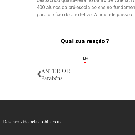
despachou quarta-feira no bairro de Valéria.
400 alunos da pré-escola ao ensino fundamenta
para o início do ano letivo. A unidade passo
Qual sua reação ?
10
3
1
1
2
ANTERIOR
Parabéns
Desenvolvido pela crobin.co.uk