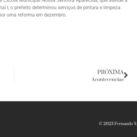
 Na Escola Municipal Nossa Senhora Aparecida, que atende a
l I, o prefeito determinou serviços de pintura e limpeza
u por uma reforma em dezembro.
PRÓXIMA
Acontecencias
© 2023 Fernando Ma