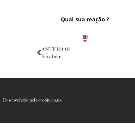
Qual sua reação ?
10
3
1
1
2
ANTERIOR
Parabéns
Desenvolvido pela crobin.co.uk