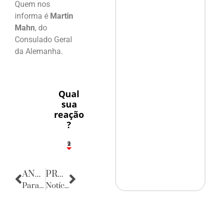
Quem nos
informa é
Martin
Mahn
, do
Consulado Geral
da Alemanha.
Qual
sua
reação
?
2
1
2
9
ANTERIOR
PRÓXIMA
Parabéns
Notícias do Rio Grande do Norte