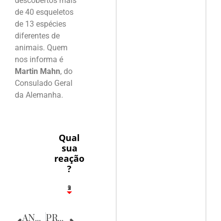
descobertos mais
de 40 esqueletos
de 13 espécies
diferentes de
animais. Quem
nos informa é
Martin Mahn
, do
Consulado Geral
da Alemanha.
Qual
sua
reação
?
3
1
2
9
ANTERIOR
PRÓXIMA