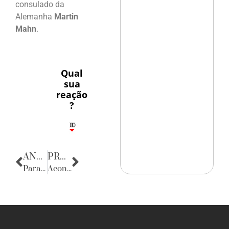
consulado da
Alemanha
Martin
Mahn
.
Qual
sua
reação
?
10
3
1
1
3
ANTERIOR
PRÓXIMA
Parabéns
Acontecencias