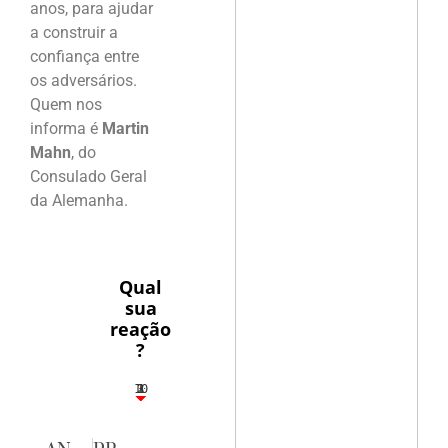
anos, para ajudar
a construir a
confiança entre
os adversários.
Quem nos
informa é
Martin
Mahn
, do
Consulado Geral
da Alemanha.
Qual
sua
reação
?
10
3
1
1
2