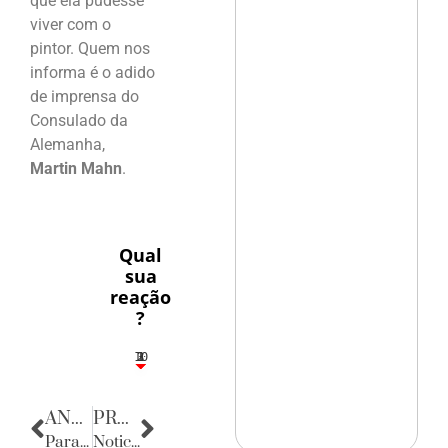
que ela pudesse
viver com o
pintor. Quem nos
informa é o adido
de imprensa do
Consulado da
Alemanha,
Martin Mahn
.
Qual
sua
reação
?
10
3
1
1
2
ANTERIOR
PRÓXIMA
Parabéns
Noticias da Bahia