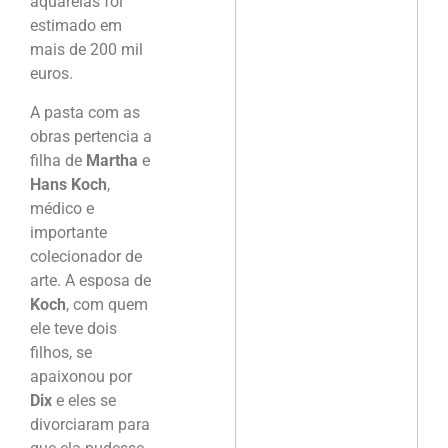
aquarelas foi
estimado em
mais de 200 mil
euros.
A pasta com as
obras pertencia a
filha de
Martha
e
Hans Koch
,
médico e
importante
colecionador de
arte. A esposa de
Koch
, com quem
ele teve dois
filhos, se
apaixonou por
Dix
e eles se
divorciaram para