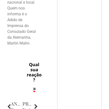
nacional e local.
Quem nos
informa é o
Adido de
Imprensa do
Consulado Geral
da Alemanha,
Martin Mahn.
Qual
sua
reação
?
10
3
1
1
3
ANTERIOR
PRÓXIMA