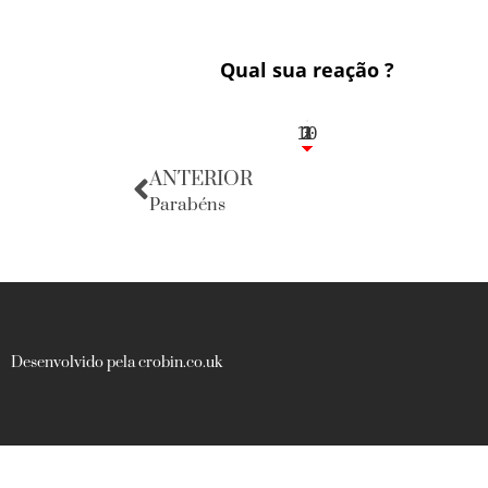
Qual sua reação ?
10
3
1
1
2
ANTERIOR
Parabéns
Desenvolvido pela crobin.co.uk