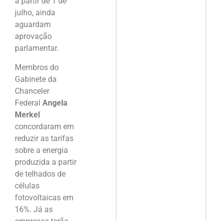
a partir de 1 de
julho, ainda
aguardam
aprovação
parlamentar.
Membros do
Gabinete da
Chanceler
Federal
Angela
Merkel
concordaram em
reduzir as tarifas
sobre a energia
produzida a partir
de telhados de
células
fotovoltaicas em
16%. Já as