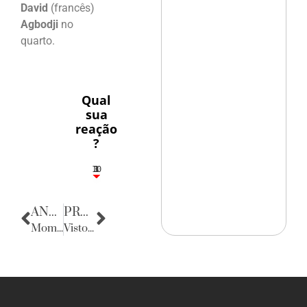
David
(francês)
Agbodji
no
quarto.
Qual
sua
reação
?
10
3
1
1
3
ANTERIOR
PRÓXIMA
Momento de Reflexão
Vistos para os Estados Unidos