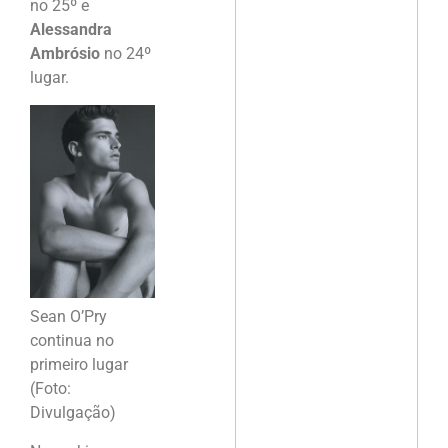
no 25º e
Alessandra
Ambrósio
no 24º
lugar.
Sean O’Pry
continua no
primeiro lugar
(Foto:
Divulgação)