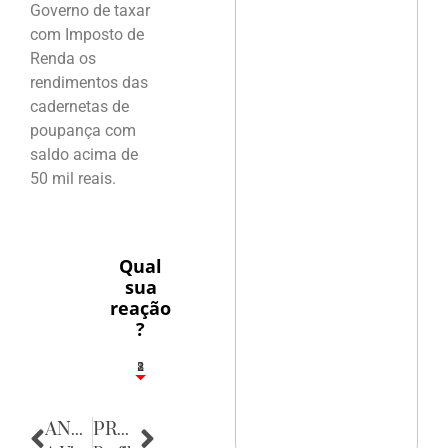
Governo de taxar
com Imposto de
Renda os
rendimentos das
cadernetas de
poupança com
saldo acima de
50 mil reais.
Qual
sua
reação
?
1
2
8
ANTERIOR
PRÓXIMA