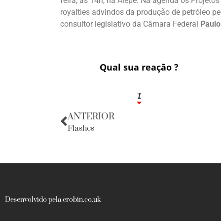
feira, às 14h, na Alepe. Na agenda os Projetos 
royalties advindos da produção de petróleo pe
consultor legislativo da Câmara Federal
Paulo
Qual sua reação ?
1
7
ANTERIOR
Flashes
Desenvolvido pela crobin.co.uk