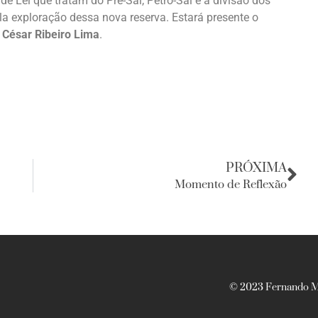
de Lei que tratam do Pré-Sal, Petro-Sal e a divisão dos
la exploração dessa nova reserva. Estará presente o
 César Ribeiro Lima
.
PRÓXIMA
Momento de Reflexão
© 2023 Fernando Ma