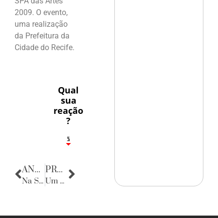
SPA das Artes
2009. O evento,
uma realização
da Prefeitura da
Cidade do Recife.
Qual
sua
reação
?
1
5
ANTERIOR
PRÓXIMA
Na Sala da Justiça
Um piano, por favor!