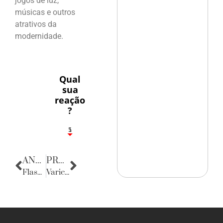
jogos de luz,
músicas e outros
atrativos da
modernidade.
Qual
sua
reação
?
1
5
ANTERIOR
PRÓXIMA
Flashes
Variedades