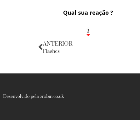
Qual sua reação ?
1
7
ANTERIOR
Flashes
Desenvolvido pela crobin.co.uk