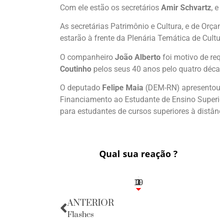
Com ele estão os secretários
Amir Schvartz
, 
As secretárias Patrimônio e Cultura, e de Orç
estarão à frente da Plenária Temática de Cultu
O companheiro
João Alberto
foi motivo de re
Coutinho
pelos seus 40 anos pelo quatro déca
O deputado
Felipe Maia
(DEM-RN) apresentou 
Financiamento ao Estudante de Ensino Superi
para estudantes de cursos superiores à distân
Qual sua reação ?
10
3
1
1
2
ANTERIOR
Flashes