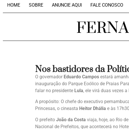
HOME
SOBRE
ANUNCIE AQUI
FALE CONOSCO
FERN
Nos bastidores da Políti
O governador
Eduardo Campos
estará amanhã 
inauguração do Parque Eoólico de Praias Para
falar no presidente
Lula
, ele virá duas vezes
A propósito: O chefe do executivo pernambuc
Princesas, o cineasta
Heitor Dhália
e às 17h30
O prefeito
João da Costa
viaja, hoje, ao Rio d
Nacional de Prefeitos, que acontecerá no Hotel