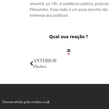
amanhã, às 14h. A audiência pública, propost
Plenarinho. Essa rádio é um puxa encolhe tão
interesse dos políticos.
Qual sua reação ?
10
3
1
1
2
ANTERIOR
Flashes
Desenvolvido pela crobin.co.uk