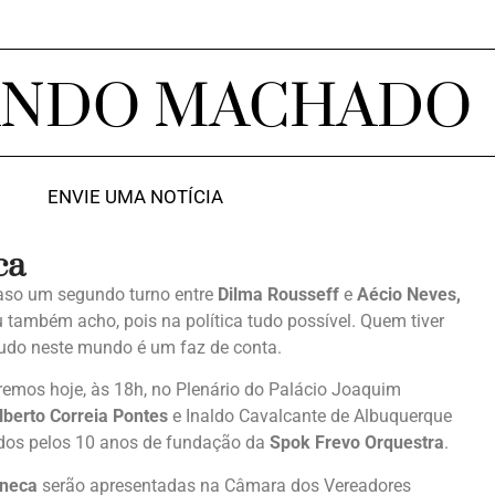
ANDO MACHADO
ENVIE UMA NOTÍCIA
ca
Caso um segundo turno entre
Dilma Rousseff
e
Aécio Neves,
Eu também acho, pois na política tudo possível. Quem tiver
 tudo neste mundo é um faz de conta.
eremos hoje, às 18h, no Plenário do Palácio Joaquim
lberto Correia Pontes
e Inaldo Cavalcante de Albuquerque
os pelos 10 anos de fundação da
Spok Frevo Orquestra
.
aneca
serão apresentadas na Câmara dos Vereadores