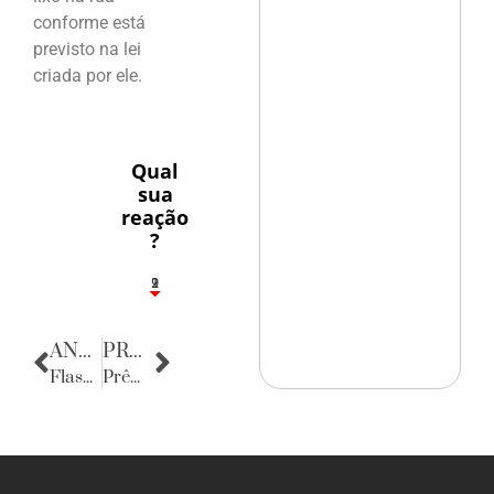
conforme está
previsto na lei
criada por ele.
Qual
sua
reação
?
1
2
9
ANTERIOR
PRÓXIMA
Flashes
Prêmio Tacaruna Mulher 2014