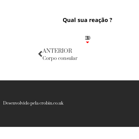
Qual sua reação ?
10
3
1
1
3
ANTERIOR
Corpo consular
Desenvolvido pela crobin.co.uk