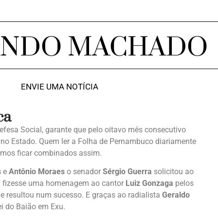
ANDO MACHADO
ENVIE UMA NOTÍCIA
ca
Defesa Social, garante que pelo oitavo mês consecutivo
no Estado. Quem ler a Folha de Pernambuco diariamente
amos ficar combinados assim.
s
e
Antônio Moraes
o senador
Sérgio Guerra
solicitou ao
a fizesse uma homenagem ao cantor
Luiz Gonzaga
pelos
 e resultou num sucesso. E graças ao radialista
Geraldo
Rei do Baião em Exu.