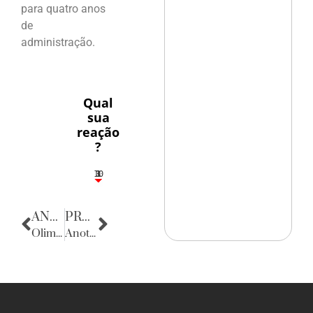
para quatro anos
de
administração.
Qual
sua
reação
?
10
3
1
1
3
ANTERIOR
PRÓXIMA
Olimpiadas dos Comerciários
Anotações do Cotidiano