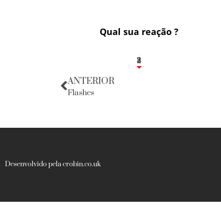
Qual sua reação ?
1
2
8
ANTERIOR
Flashes
Desenvolvido pela crobin.co.uk