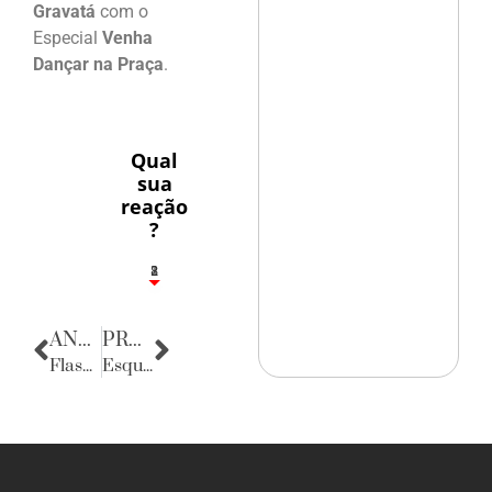
Gravatá
com o
Especial
Venha
Dançar na Praça
.
Qual
sua
reação
?
1
2
8
ANTERIOR
PRÓXIMA
Flashes
Esquinas do Mundo