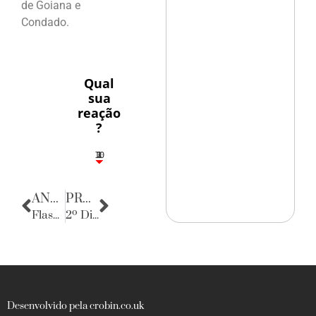
de Goiana e
Condado.
Qual
sua
reação
?
10
3
1
1
2
ANTERIOR
PRÓXIMA
Flashes
2º Dia do Retiro de Padre Airton
Desenvolvido pela crobin.co.uk